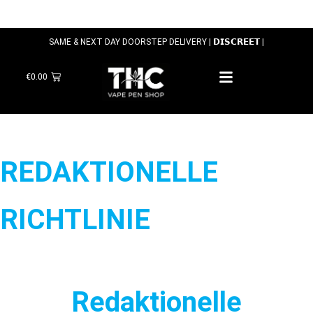
SAME & NEXT DAY DOORSTEP DELIVERY | 𝗗𝗜𝗦𝗖𝗥𝗘𝗘𝗧 |
€
0.00
REDAKTIONELLE
RICHTLINIE
Redaktionelle