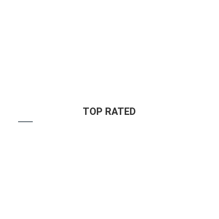
Alpine Disposables deutschland
☆
☆
☆
☆
☆
€
25.00
TOP RATED