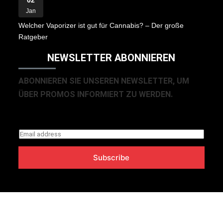
Jan
Welcher Vaporizer ist gut für Cannabis? – Der große
Ratgeber
NEWSLETTER ABONNIEREN
ABONNIEREN SIE UNSEREN NEWSLETTER, UM
ÜBER PROMOS INFORMIERT ZU WERDEN.
E
m
Subscribe
a
i
l
*
URHEBERRECHT © 2026 THC Vapes Shop De