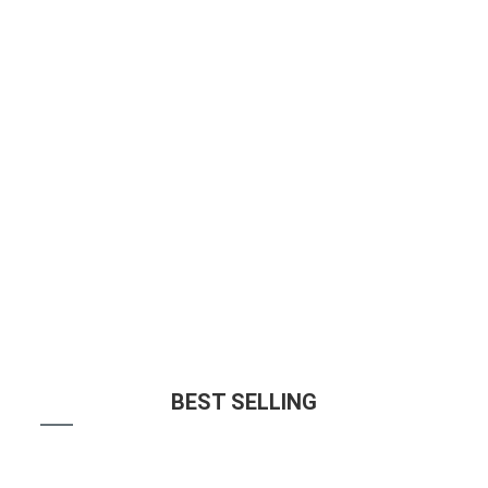
☆
☆
☆
☆
☆
€
25.00
Sticky Af Disposables deutschland
☆
☆
☆
☆
☆
€
22.00
BEST SELLING