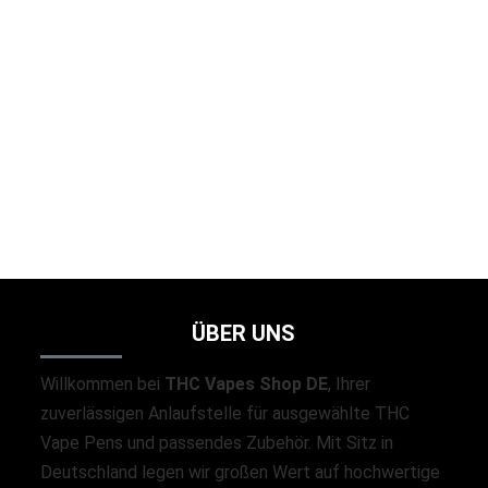
Packman Vape Wholesale 25k deutschland
☆
☆
☆
☆
☆
€
650.00
–
€
8,000.00
ÜBER UNS
Willkommen bei
THC Vapes Shop DE
, Ihrer
zuverlässigen Anlaufstelle für ausgewählte THC
Vape Pens und passendes Zubehör. Mit Sitz in
Deutschland legen wir großen Wert auf hochwertige