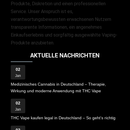
Produkte, Diskretion und einen professionellen
Service. Unser Anspruch ist es,
verantwortungsbewussten erwachsenen Nutzern
transparente Informationen, ein angenehmes
Einkaufserlebnis und sorgfältig ausgewählte Vaping-
Produkte anzubieten.
AKTUELLE NACHRICHTEN
02
Jan
Medizinisches Cannabis in Deutschland – Therapie,
Wirkung und moderne Anwendung mit THC Vape
02
Jan
THC Vape kaufen legal in Deutschland – So geht’s richtig
02