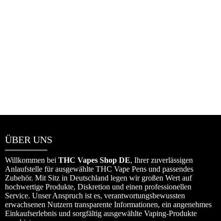
Packman Vape Wholesale 25k deutschland
☆
☆
☆
☆
☆
€
650.00
–
€
8,000.00
ÜBER UNS
Willkommen bei
THC Vapes Shop DE
, Ihrer zuverlässigen
Anlaufstelle für ausgewählte THC Vape Pens und passendes
Zubehör. Mit Sitz in Deutschland legen wir großen Wert auf
hochwertige Produkte, Diskretion und einen professionellen
Service. Unser Anspruch ist es, verantwortungsbewussten
erwachsenen Nutzern transparente Informationen, ein angenehmes
Einkaufserlebnis und sorgfältig ausgewählte Vaping-Produkte