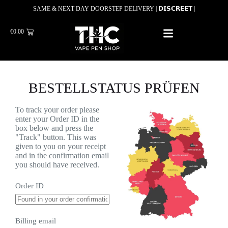
SAME & NEXT DAY DOORSTEP DELIVERY | 𝗗𝗜𝗦𝗖𝗥𝗘𝗘𝗧 |
€
0.00
BESTELLSTATUS PRÜFEN
To track your order please
enter your Order ID in the
box below and press the
"Track" button. This was
given to you on your receipt
and in the confirmation email
you should have received.
Order ID
Billing email