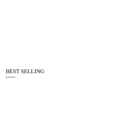
Sticky Af Disposables deutschland
☆
☆
☆
☆
☆
€
22.00
BEST SELLING