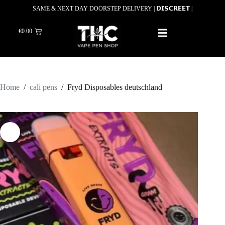
SAME & NEXT DAY DOORSTEP DELIVERY | 𝗗𝗜𝗦𝗖𝗥𝗘𝗘𝗧 |
€
0.00
Home
/
cali pens
/
Fryd Disposables deutschland