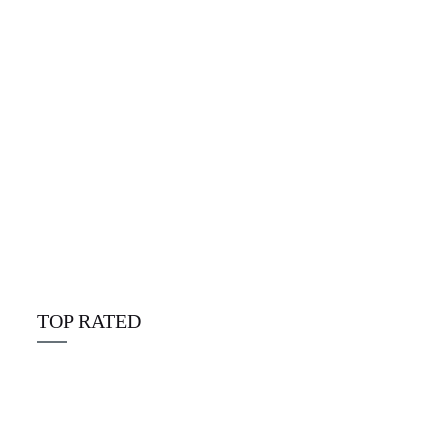
Alpine Disposables deutschland
☆
☆
☆
☆
☆
€
25.00
TOP RATED