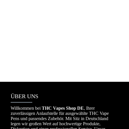
Packman Vape Wholesale 25k deutschland
☆
☆
☆
☆
☆
€
650.00
–
€
8,000.00
ÜBER UNS
Willkommen bei
THC Vapes Shop DE
, Ihrer
zuverlässigen Anlaufstelle für ausgewählte THC Vape
Pens und passendes Zubehör. Mit Sitz in Deutschland
legen wir großen Wert auf hochwertige Produkte,
Diskretion und einen professionellen Service. Unser