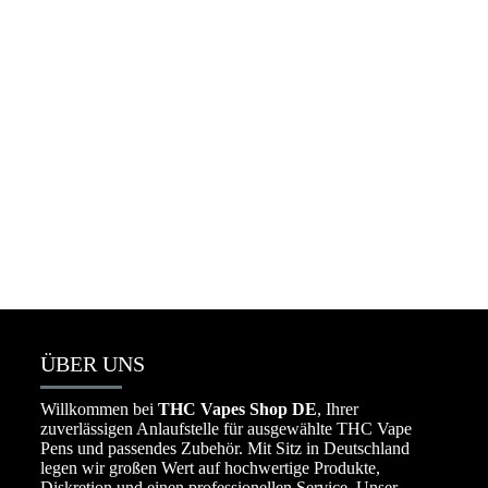
Packman Vape Wholesale 25k deutschland
☆
☆
☆
☆
☆
€
650.00
–
€
8,000.00
ÜBER UNS
Willkommen bei
THC Vapes Shop DE
, Ihrer
zuverlässigen Anlaufstelle für ausgewählte THC Vape
Pens und passendes Zubehör. Mit Sitz in Deutschland
legen wir großen Wert auf hochwertige Produkte,
Diskretion und einen professionellen Service. Unser