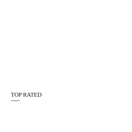
Alpine Disposables deutschland
☆
☆
☆
☆
☆
€
25.00
TOP RATED