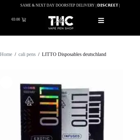
SAME & NEXT DAY DOORSTEP DELIVERY | 𝗗𝗜𝗦𝗖𝗥𝗘𝗘𝗧 |
€
0.00
Home
/
cali pens
/
LITTO Disposables deutschland