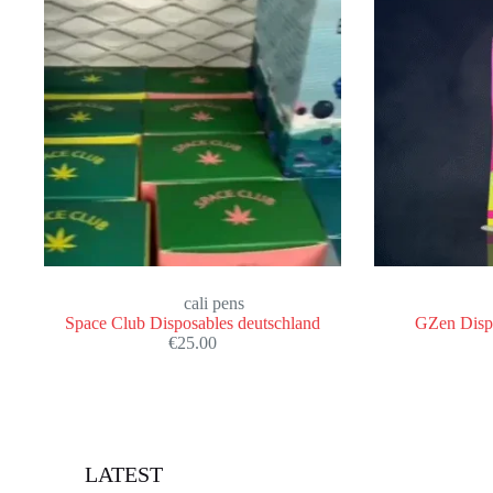
cali pens
Space Club Disposables deutschland
GZen Dispo
€
25.00
LATEST