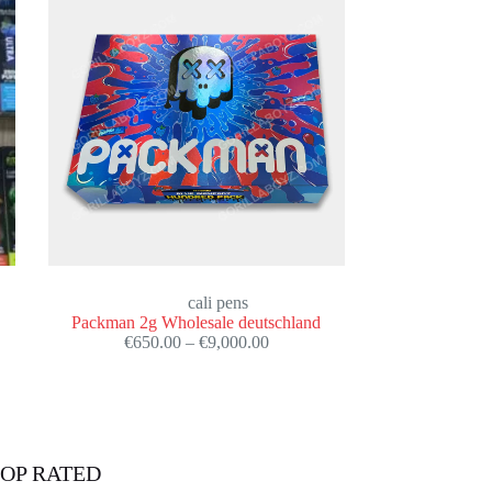
cali pens
Packman 2g Wholesale deutschland
€
650.00
–
€
9,000.00
OP RATED