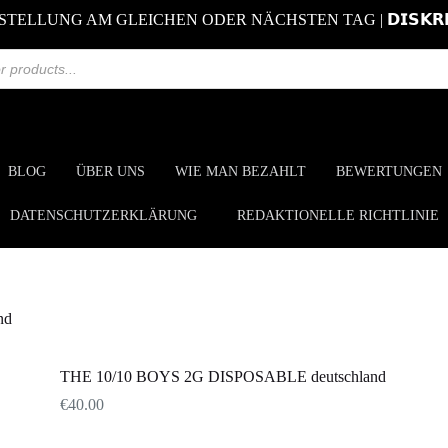
STELLUNG AM GLEICHEN ODER NÄCHSTEN TAG | 𝗗𝗜𝗦𝗞𝗥𝗘
BLOG
ÜBER UNS
WIE MAN BEZAHLT
BEWERTUNGEN
DATENSCHUTZERKLÄRUNG
REDAKTIONELLE RICHTLINIE
nd
THE 10/10 BOYS 2G DISPOSABLE deutschland
€
40.00