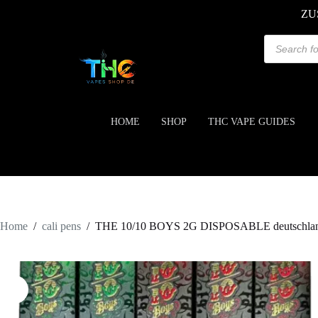
ZU
HOME
SHOP
THC VAPE GUIDES
Home
/
cali pens
/
THE 10/10 BOYS 2G DISPOSABLE deutschla