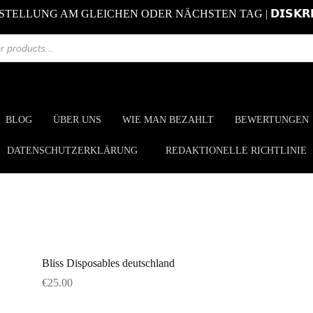
STELLUNG AM GLEICHEN ODER NÄCHSTEN TAG | 𝗗𝗜𝗦𝗞𝗥𝗘
BLOG
ÜBER UNS
WIE MAN BEZAHLT
BEWERTUNGEN
DATENSCHUTZERKLÄRUNG
REDAKTIONELLE RICHTLINIE
Bliss Disposables deutschland
€
25.00