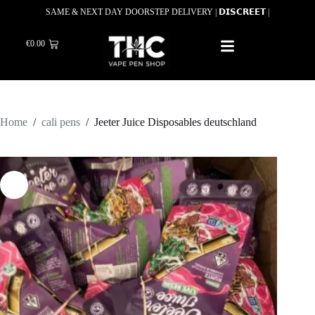
SAME & NEXT DAY DOORSTEP DELIVERY | 𝗗𝗜𝗦𝗖𝗥𝗘𝗘𝗧 |
€
0.00
Home
/
cali pens
/
Jeeter Juice Disposables deutschland