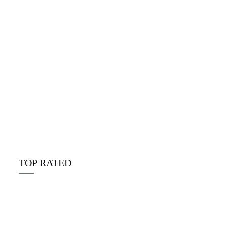
Alpine Disposables deutschland
☆
☆
☆
☆
☆
€
25.00
TOP RATED