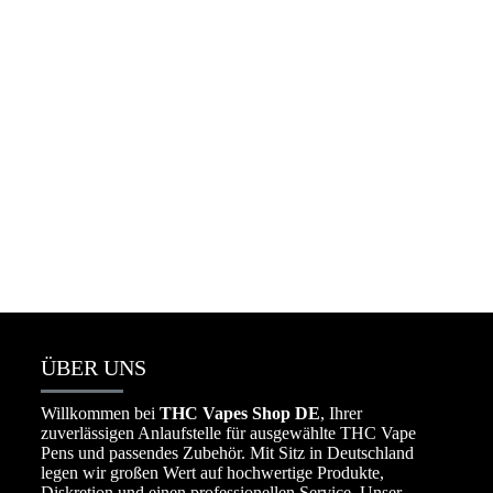
Packman Vape Wholesale 25k deutschland
☆
☆
☆
☆
☆
€
650.00
–
€
8,000.00
ÜBER UNS
Willkommen bei
THC Vapes Shop DE
, Ihrer
zuverlässigen Anlaufstelle für ausgewählte THC Vape
Pens und passendes Zubehör. Mit Sitz in Deutschland
legen wir großen Wert auf hochwertige Produkte,
Diskretion und einen professionellen Service. Unser