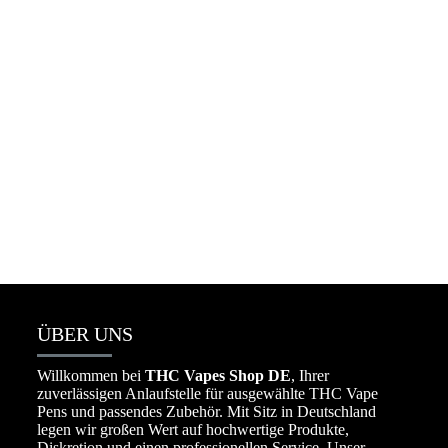
Packman Vape Wholesale 25k deutschland
☆
☆
☆
☆
☆
€
650.00
–
€
8,000.00
ÜBER UNS
Willkommen bei
THC Vapes Shop DE
, Ihrer
zuverlässigen Anlaufstelle für ausgewählte THC Vape
Pens und passendes Zubehör. Mit Sitz in Deutschland
legen wir großen Wert auf hochwertige Produkte,
Diskretion und einen professionellen Service. Unser