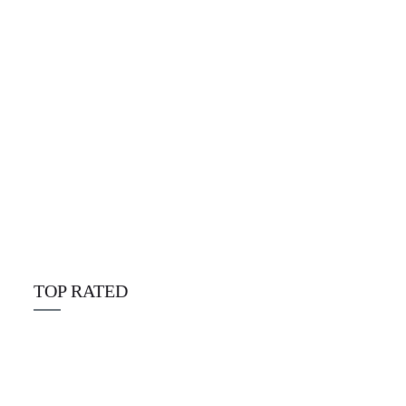
Alpine Disposables deutschland
☆
☆
☆
☆
☆
€
25.00
TOP RATED