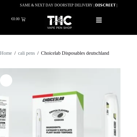
SAME & NEXT DAY DOORSTEP DELIVERY | 𝗗𝗜𝗦𝗖𝗥𝗘𝗘𝗧 |
€
0.00
Home
/
cali pens
/
Choicelab Disposables deutschland