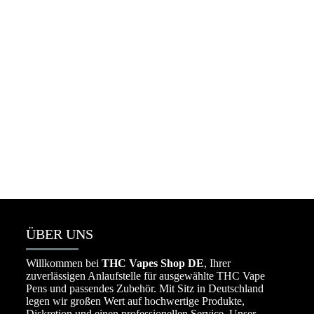
Packman Vape Wholesale 25k deutschland
☆
☆
☆
☆
☆
€
650.00
–
€
8,000.00
ÜBER UNS
Willkommen bei
THC Vapes Shop DE
, Ihrer
zuverlässigen Anlaufstelle für ausgewählte THC Vape
Pens und passendes Zubehör. Mit Sitz in Deutschland
legen wir großen Wert auf hochwertige Produkte,
Diskretion und einen professionellen Service. Unser