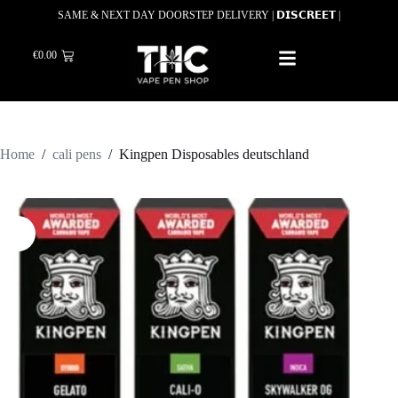
SAME & NEXT DAY DOORSTEP DELIVERY | 𝗗𝗜𝗦𝗖𝗥𝗘𝗘𝗧 |
€
0.00
Home
/
cali pens
/
Kingpen Disposables deutschland