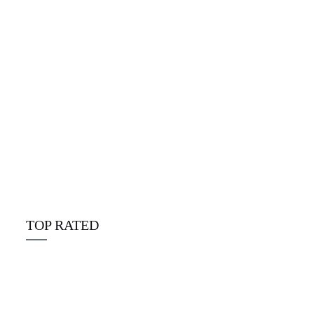
Alpine Disposables deutschland
☆
☆
☆
☆
☆
€
25.00
TOP RATED