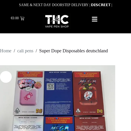
SAME & NEXT DAY DOORSTEP DELIVERY | 𝗗𝗜𝗦𝗖𝗥𝗘𝗘𝗧 |
€
0.00
Home
/
cali pens
/
Super Dope Disposables deutschland