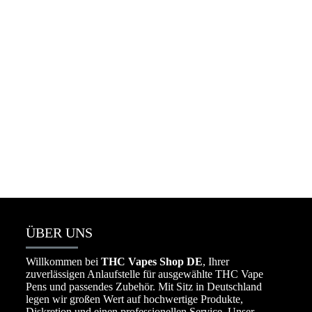
Packman Vape Wholesale 25k deutschland
☆
☆
☆
☆
☆
€
650.00
–
€
8,000.00
ÜBER UNS
Willkommen bei
THC Vapes Shop DE
, Ihrer
zuverlässigen Anlaufstelle für ausgewählte THC Vape
Pens und passendes Zubehör. Mit Sitz in Deutschland
legen wir großen Wert auf hochwertige Produkte,
Diskretion und einen professionellen Service. Unser