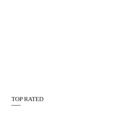
Alpine Disposables deutschland
☆
☆
☆
☆
☆
€
25.00
TOP RATED