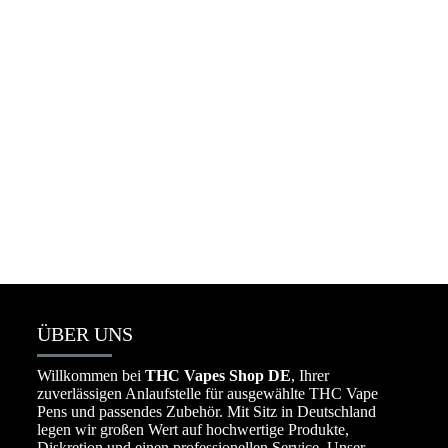
Packman Vape Wholesale 25k deutschland
☆
☆
☆
☆
☆
€
650.00
–
€
8,000.00
ÜBER UNS
Willkommen bei
THC Vapes Shop DE
, Ihrer
zuverlässigen Anlaufstelle für ausgewählte THC Vape
Pens und passendes Zubehör. Mit Sitz in Deutschland
legen wir großen Wert auf hochwertige Produkte,
Diskretion und einen professionellen Service. Unser