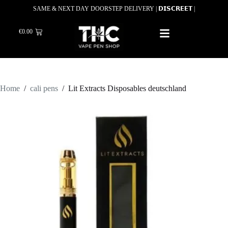
SAME & NEXT DAY DOORSTEP DELIVERY | 𝗗𝗜𝗦𝗖𝗥𝗘𝗘𝗧 |
€
0.00
Home
/
cali pens
/
Lit Extracts Disposables deutschland