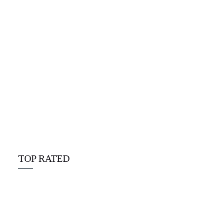
Alpine Disposables deutschland
☆
☆
☆
☆
☆
€
25.00
TOP RATED